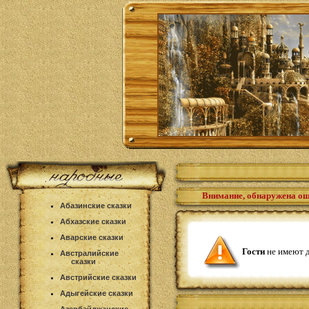
Внимание, обнаружена о
Абазинские сказки
Абхазские сказки
Аварские сказки
Гости
не имеют д
Австралийские
сказки
Австрийские сказки
Адыгейские сказки