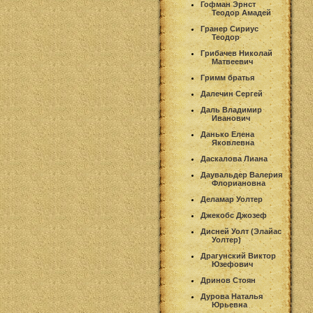
Гофман Эрнст
Теодор Амадей
Гранер Сириус
Теодор
Грибачев Николай
Матвеевич
Гримм братья
Далечин Сергей
Даль Владимир
Иванович
Данько Елена
Яковлевна
Даскалова Лиана
Даувальдер Валерия
Флориановна
Деламар Уолтер
Джекобс Джозеф
Дисней Уолт (Элайас
Уолтер)
Драгунский Виктор
Юзефович
Дринов Стоян
Дурова Наталья
Юрьевна