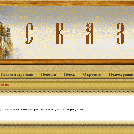
Главная страница
|
Новости
|
Поиск
|
О проекте
|
Иллюстрации
шибка
оступа для просмотра статей из данного раздела.