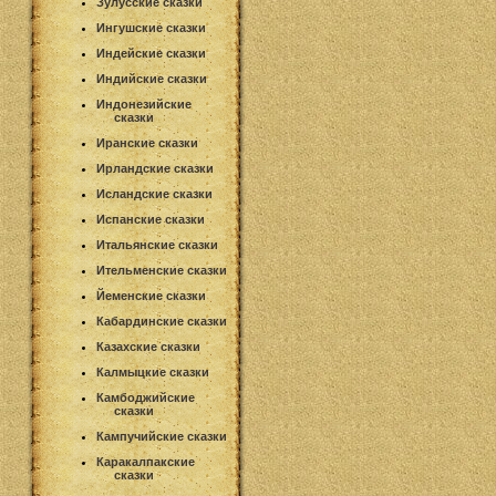
Зулусские сказки
Ингушские сказки
Индейские сказки
Индийские сказки
Индонезийские
сказки
Иранские сказки
Ирландские сказки
Исландские сказки
Испанские сказки
Итальянские сказки
Ительменские сказки
Йеменские сказки
Кабардинские сказки
Казахские сказки
Калмыцкие сказки
Камбоджийские
сказки
Кампучийские сказки
Каракалпакские
сказки