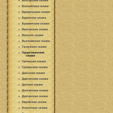
Болгарские сказки
Боснийские сказки
Бразильские сказки
Бурятские сказки
Бушменские сказки
Венгерские сказки
Вепские сказки
Вьетнамские сказки
Гагаузские сказки
Герцеговинские
сказки
Греческие сказки
Грузинские сказки
Даосские сказки
Даргинские сказки
Датские сказки
Долганские сказки
Дунганские сказки
Еврейские сказки
Египетские сказки