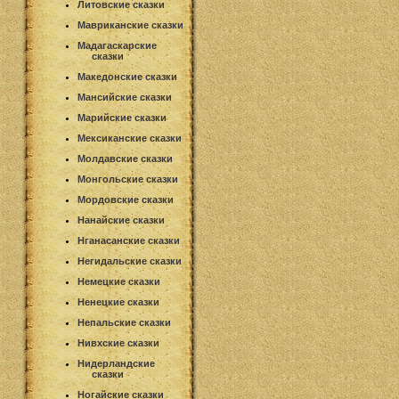
Литовские сказки
Мавриканские сказки
Мадагаскарские
сказки
Македонские сказки
Мансийские сказки
Марийские сказки
Мексиканские сказки
Молдавские сказки
Монгольские сказки
Мордовские сказки
Нанайские сказки
Нганасанские сказки
Негидальские сказки
Немецкие сказки
Ненецкие сказки
Непальские сказки
Нивхские сказки
Нидерландские
сказки
Ногайские сказки