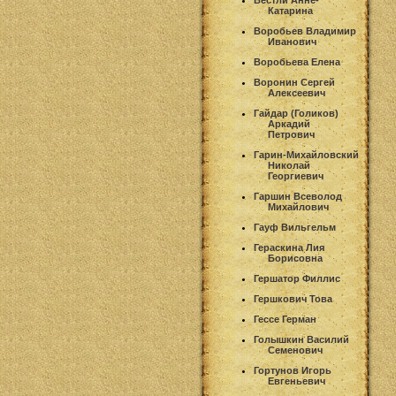
Вестли Анне-
Катарина
Воробьев Владимир
Иванович
Воробьева Елена
Воронин Сергей
Алексеевич
Гайдар (Голиков)
Аркадий
Петрович
Гарин-Михайловский
Николай
Георгиевич
Гаршин Всеволод
Михайлович
Гауф Вильгельм
Гераскина Лия
Борисовна
Гершатор Филлис
Гершкович Това
Гессе Герман
Голышкин Василий
Семенович
Гортунов Игорь
Евгеньевич