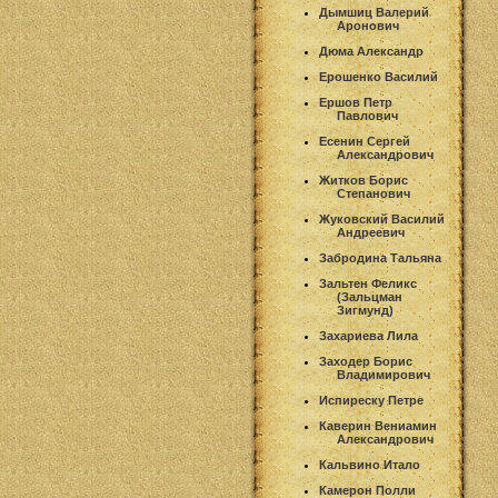
Дымшиц Валерий
Аронович
Дюма Александр
Ерошенко Василий
Ершов Петр
Павлович
Есенин Сергей
Александрович
Житков Борис
Степанович
Жуковский Василий
Андреевич
Забродина Тальяна
Зальтен Феликс
(Зальцман
Зигмунд)
Захариева Лила
Заходер Борис
Владимирович
Испиреску Петре
Каверин Вениамин
Александрович
Кальвино Итало
Камерон Полли