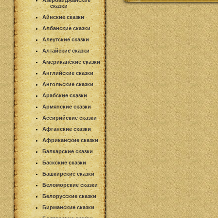
Азербайджанские
сказки
Айнские сказки
Албанские сказки
Алеутские сказки
Алтайские сказки
Американские сказки
Английские сказки
Ангольские сказки
Арабские сказки
Армянские сказки
Ассирийские сказки
Афганские сказки
Африканские сказки
Балкарские сказки
Баскские сказки
Башкирские сказки
Беломорские сказки
Белорусские сказки
Бирманские сказки