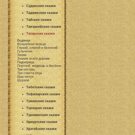
Суданские сказки
Таджикские сказки
Тайские сказки
Танзанийские сказки
Татарские сказки
Водяная
Волшебное кольцо
Глухой, слепой и безногий
Гульчечек
Зилян
Знание всего дороже
Падчерица
Портной, медведь и бесёнок
Три сестры
Три совета отца
Шах-петух
Шурале
Тибетские сказки
Тофаларские сказки
Тувинские сказки
Турецкие сказки
Туркменские сказки
Удмуртские сказки
Удэгейские сказки