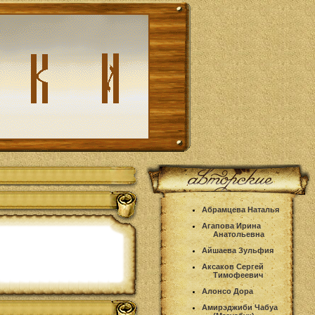
Абрамцева Наталья
Агапова Ирина
Анатольевна
Айшаева Зульфия
Аксаков Сергей
Тимофеевич
Алонсо Дора
Амирэджиби Чабуа