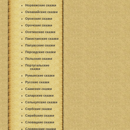
Норвежские сказки
Океанийские сказки
Орокские сказки
Орочские сказки
Осетинские сказки
Пакистанские сказки
Папуасские сказки
Персидские сказки
Польские сказки
Португальские
сказки
Румынские сказки
Русские сказки
Саамские сказки
Саларские сказки
Селькупские сказки
Сербские сказки
Сирийские сказки
Словацкие сказки
Словенские сказки