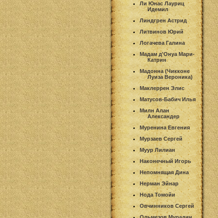
Ли Юнас Лауриц
Идемил
Линдгрен Астрид
Литвинов Юрий
Логачева Галина
Мадам д'Онуа Мари-
Катрин
Мадонна (Чикконе
Луиза Вероника)
Маклеррен Элис
Матусов-Бабич Илья
Милн Алан
Александер
Муренина Евгения
Мурзаев Сергей
Муур Лилиан
Наконечный Игорь
Непомнящая Дина
Нерман Эйнар
Нода Томойи
Овчинников Сергей
Ольмезов Мурадин