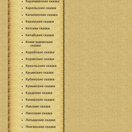
Карачаевские сказки
Карельские сказки
Каталонские сказки
Керекские сказки
Кетские сказки
Китайские сказки
Коми-зырянские
сказки
Корейские сказки
Корякские сказки
Креольские сказки
Крымские сказки
Кубинские сказки
Кумыкские сказки
Курдские сказки
Кхмерские сказки
Лакские сказки
Лаосские сказки
Латышские сказки
Лезгинские сказки