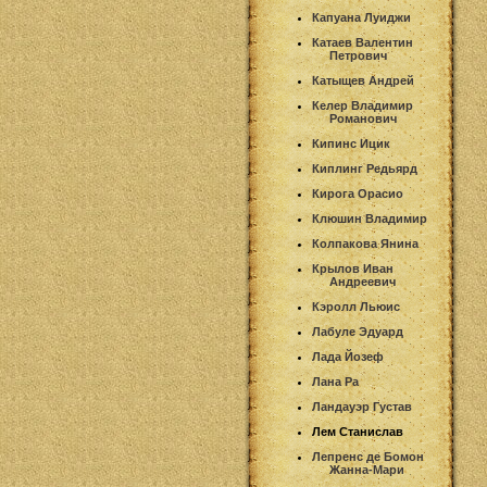
Капуана Луиджи
Катаев Валентин
Петрович
Катыщев Андрей
Келер Владимир
Романович
Кипинс Ицик
Киплинг Редьярд
Кирога Орасио
Клюшин Владимир
Колпакова Янина
Крылов Иван
Андреевич
Кэролл Льюис
Лабуле Эдуард
Лада Йозеф
Лана Ра
Ландауэр Густав
Лем Станислав
Лепренс де Бомон
Жанна-Мари