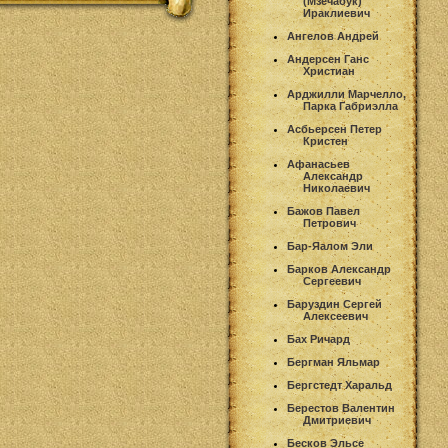
(Мзечабук)
Ираклиевич
Ангелов Андрей
Андерсен Ганс
Христиан
Арджилли Марчелло,
Парка Габриэлла
Асбьерсен Петер
Кристен
Афанасьев
Александр
Николаевич
Бажов Павел
Петрович
Бар-Яалом Эли
Барков Александр
Сергеевич
Баруздин Сергей
Алексеевич
Бах Ричард
Бергман Яльмар
Бергстедт Харальд
Берестов Валентин
Дмитриевич
Бесков Эльсе