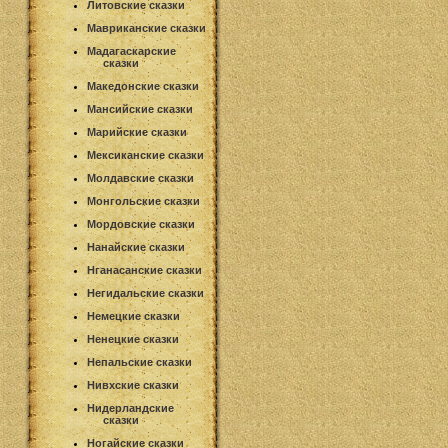
Литовские сказки
Мавриканские сказки
Мадагаскарские
сказки
Македонские сказки
Мансийские сказки
Марийские сказки
Мексиканские сказки
Молдавские сказки
Монгольские сказки
Мордовские сказки
Нанайские сказки
Нганасанские сказки
Негидальские сказки
Немецкие сказки
Ненецкие сказки
Непальские сказки
Нивхские сказки
Нидерландские
сказки
Ногайские сказки