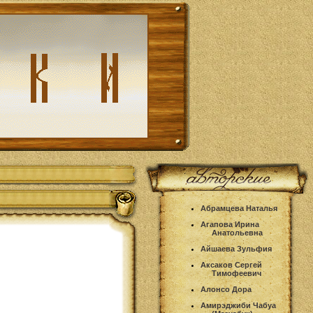
Абрамцева Наталья
Агапова Ирина
Анатольевна
Айшаева Зульфия
Аксаков Сергей
Тимофеевич
Алонсо Дора
Амирэджиби Чабуа