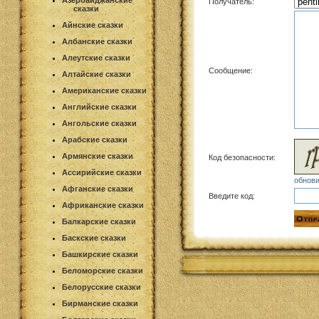
Азербайджанские
Получатель:
сказки
Айнские сказки
Албанские сказки
Алеутские сказки
Сообщение:
Алтайские сказки
Американские сказки
Английские сказки
Ангольские сказки
Арабские сказки
Армянские сказки
Код безопасности:
Ассирийские сказки
обнови
Афганские сказки
Введите код:
Африканские сказки
Балкарские сказки
Баскские сказки
Башкирские сказки
Беломорские сказки
Белорусские сказки
Бирманские сказки