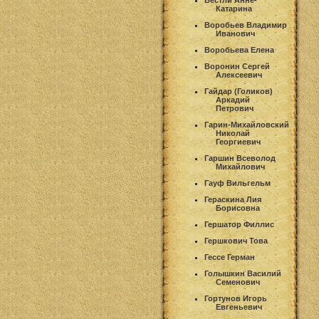
Вестли Анне-
Катарина
Воробьев Владимир
Иванович
Воробьева Елена
Воронин Сергей
Алексеевич
Гайдар (Голиков)
Аркадий
Петрович
Гарин-Михайловский
Николай
Георгиевич
Гаршин Всеволод
Михайлович
Гауф Вильгельм
Гераскина Лия
Борисовна
Гершатор Филлис
Гершкович Това
Гессе Герман
Голышкин Василий
Семенович
Гортунов Игорь
Евгеньевич