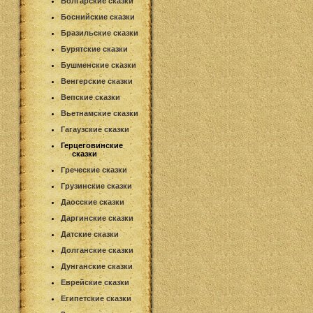
Болгарские сказки
Боснийские сказки
Бразильские сказки
Бурятские сказки
Бушменские сказки
Венгерские сказки
Вепские сказки
Вьетнамские сказки
Гагаузские сказки
Герцеговинские
сказки
Греческие сказки
Грузинские сказки
Даосские сказки
Даргинские сказки
Датские сказки
Долганские сказки
Дунганские сказки
Еврейские сказки
Египетские сказки