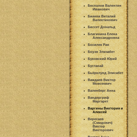
Беспалов Валентин
Иванович
Бианки Виталий
Валентинович
Биссет Дональд
Благинина Елена
Александровна
Босилек Ран
Боуэн Элизабет
Буковский Юрий
Бустанай
Бьёрклунд Элисабет
Важдаев Виктор
Моисеевич
Валенберг Анна
Вандергриф
Маргарет
Варгины Виктория и
Алексей
Вересаев
(Смидович)
Виктор
Викторович