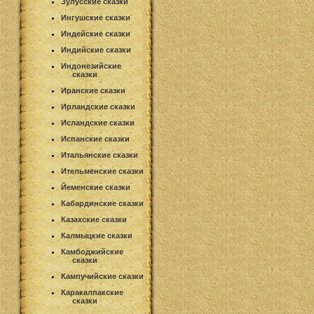
Зулусские сказки
Ингушские сказки
Индейские сказки
Индийские сказки
Индонезийские
сказки
Иранские сказки
Ирландские сказки
Исландские сказки
Испанские сказки
Итальянские сказки
Ительменские сказки
Йеменские сказки
Кабардинские сказки
Казахские сказки
Калмыцкие сказки
Камбоджийские
сказки
Кампучийские сказки
Каракалпакские
сказки