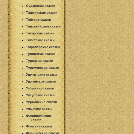
Суданские сказки
Таджикские сказки
Тайские сказки
Танзанийские сказки
Татарские сказки
Тибетские сказки
Тофаларские сказки
Тувинские сказки
Турецкие сказки
Туркменские сказки
Удмуртские сказки
Удэгейские сказки
Узбекские сказки
Уйгурские сказки
Украинские сказки
Ульчские сказки
Филиппинские
сказки
Финские сказки
Французские сказки