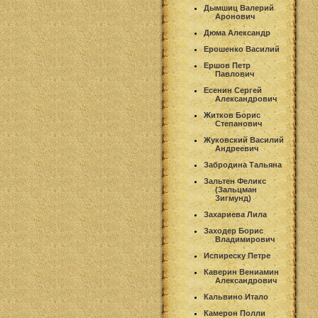
Дымшиц Валерий
Аронович
Дюма Александр
Ерошенко Василий
Ершов Петр
Павлович
Есенин Сергей
Александрович
Житков Борис
Степанович
Жуковский Василий
Андреевич
Забродина Тальяна
Зальтен Феликс
(Зальцман
Зигмунд)
Захариева Лила
Заходер Борис
Владимирович
Испиреску Петре
Каверин Вениамин
Александрович
Кальвино Итало
Камерон Полли