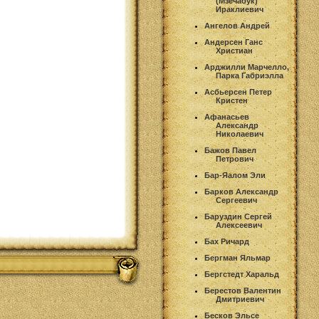
(Мзечабук)
Ираклиевич
Ангелов Андрей
Андерсен Ганс
Христиан
Арджилли Марчелло,
Парка Габриэлла
Асбьерсен Петер
Кристен
Афанасьев
Александр
Николаевич
Бажов Павел
Петрович
Бар-Яалом Эли
Барков Александр
Сергеевич
Баруздин Сергей
Алексеевич
Бах Ричард
Бергман Яльмар
Бергстедт Харальд
Берестов Валентин
Дмитриевич
Бесков Эльсе