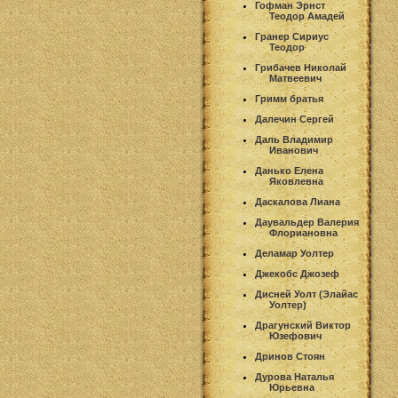
Гофман Эрнст
Теодор Амадей
Гранер Сириус
Теодор
Грибачев Николай
Матвеевич
Гримм братья
Далечин Сергей
Даль Владимир
Иванович
Данько Елена
Яковлевна
Даскалова Лиана
Даувальдер Валерия
Флориановна
Деламар Уолтер
Джекобс Джозеф
Дисней Уолт (Элайас
Уолтер)
Драгунский Виктор
Юзефович
Дринов Стоян
Дурова Наталья
Юрьевна