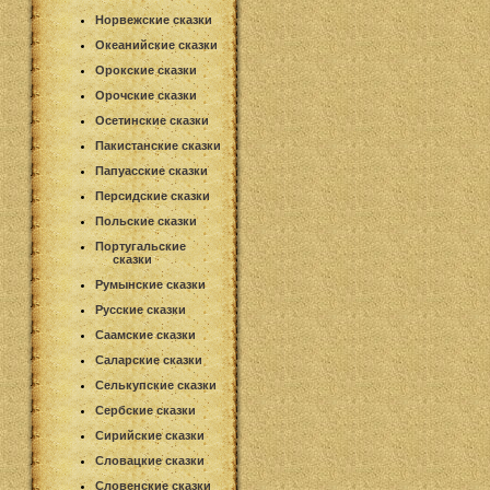
Норвежские сказки
Океанийские сказки
Орокские сказки
Орочские сказки
Осетинские сказки
Пакистанские сказки
Папуасские сказки
Персидские сказки
Польские сказки
Португальские
сказки
Румынские сказки
Русские сказки
Саамские сказки
Саларские сказки
Селькупские сказки
Сербские сказки
Сирийские сказки
Словацкие сказки
Словенские сказки