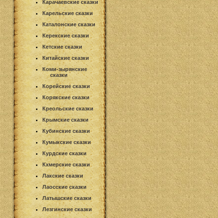
Карачаевские сказки
Карельские сказки
Каталонские сказки
Керекские сказки
Кетские сказки
Китайские сказки
Коми-зырянские
сказки
Корейские сказки
Корякские сказки
Креольские сказки
Крымские сказки
Кубинские сказки
Кумыкские сказки
Курдские сказки
Кхмерские сказки
Лакские сказки
Лаосские сказки
Латышские сказки
Лезгинские сказки