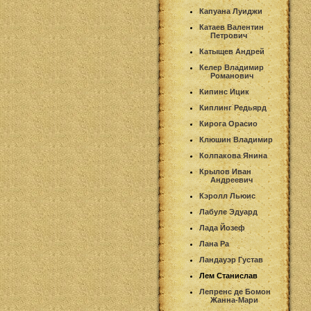
Капуана Луиджи
Катаев Валентин
Петрович
Катыщев Андрей
Келер Владимир
Романович
Кипинс Ицик
Киплинг Редьярд
Кирога Орасио
Клюшин Владимир
Колпакова Янина
Крылов Иван
Андреевич
Кэролл Льюис
Лабуле Эдуард
Лада Йозеф
Лана Ра
Ландауэр Густав
Лем Станислав
Лепренс де Бомон
Жанна-Мари