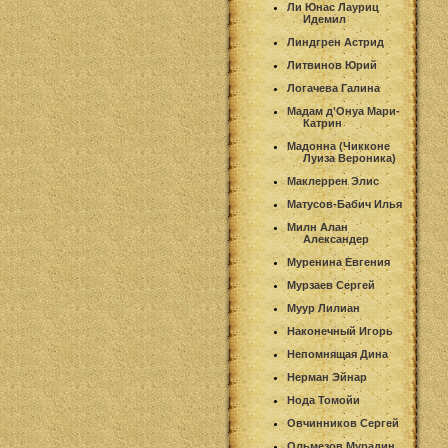
Ли Юнас Лауриц
Идемил
Линдгрен Астрид
Литвинов Юрий
Логачева Галина
Мадам д'Онуа Мари-
Катрин
Мадонна (Чикконе
Луиза Вероника)
Маклеррен Элис
Матусов-Бабич Илья
Милн Алан
Александер
Муренина Евгения
Мурзаев Сергей
Муур Лилиан
Наконечный Игорь
Непомнящая Дина
Нерман Эйнар
Нода Томойи
Овчинников Сергей
Ольмезов Мурадин