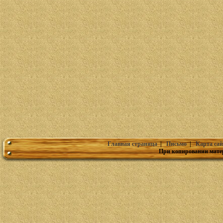
Главная страница
|
Письмо
|
Карта сай
При копировании мате