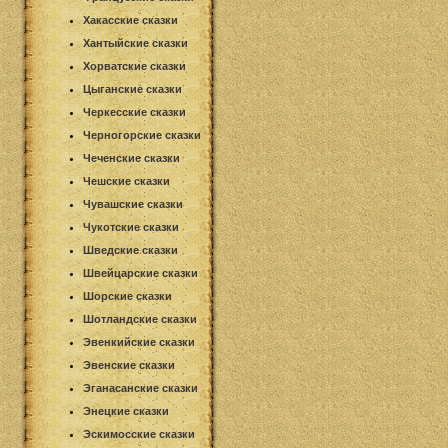
Хакасские сказки
Хантыйские сказки
Хорватские сказки
Цыганские сказки
Черкесские сказки
Черногорские сказки
Чеченские сказки
Чешские сказки
Чувашские сказки
Чукотские сказки
Шведские сказки
Швейцарские сказки
Шорские сказки
Шотландские сказки
Эвенкийские сказки
Эвенские сказки
Эганасанские сказки
Энецкие сказки
Эскимосские сказки