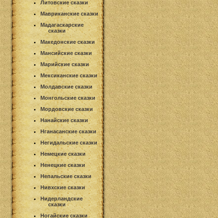
Литовские сказки
Мавриканские сказки
Мадагаскарские
сказки
Македонские сказки
Мансийские сказки
Марийские сказки
Мексиканские сказки
Молдавские сказки
Монгольские сказки
Мордовские сказки
Нанайские сказки
Нганасанские сказки
Негидальские сказки
Немецкие сказки
Ненецкие сказки
Непальские сказки
Нивхские сказки
Нидерландские
сказки
Ногайские сказки