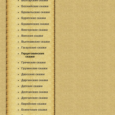
Болгарские сказки
Боснийские сказки
Бразильские сказки
Бурятские сказки
Бушменские сказки
Венгерские сказки
Вепские сказки
Вьетнамские сказки
Гагаузские сказки
Герцеговинские
сказки
Греческие сказки
Грузинские сказки
Даосские сказки
Даргинские сказки
Датские сказки
Долганские сказки
Дунганские сказки
Еврейские сказки
Египетские сказки