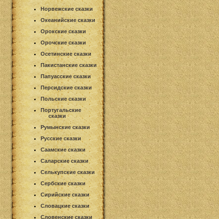
Норвежские сказки
Океанийские сказки
Орокские сказки
Орочские сказки
Осетинские сказки
Пакистанские сказки
Папуасские сказки
Персидские сказки
Польские сказки
Португальские
сказки
Румынские сказки
Русские сказки
Саамские сказки
Саларские сказки
Селькупские сказки
Сербские сказки
Сирийские сказки
Словацкие сказки
Словенские сказки