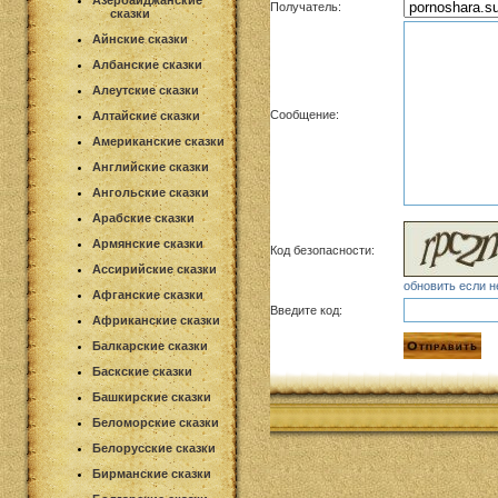
Азербайджанские
Получатель:
сказки
Айнские сказки
Албанские сказки
Алеутские сказки
Сообщение:
Алтайские сказки
Американские сказки
Английские сказки
Ангольские сказки
Арабские сказки
Армянские сказки
Код безопасности:
Ассирийские сказки
обновить если н
Афганские сказки
Введите код:
Африканские сказки
Балкарские сказки
Баскские сказки
Башкирские сказки
Беломорские сказки
Белорусские сказки
Бирманские сказки