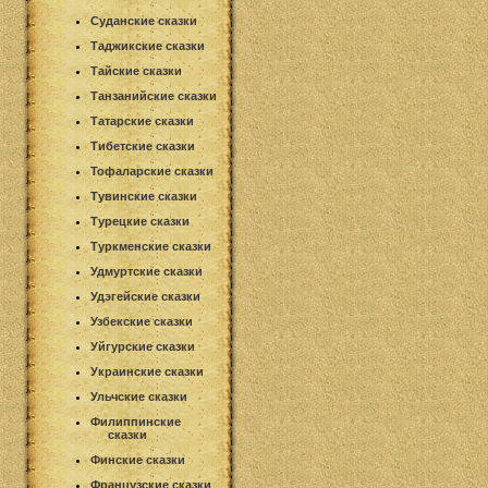
Суданские сказки
Таджикские сказки
Тайские сказки
Танзанийские сказки
Татарские сказки
Тибетские сказки
Тофаларские сказки
Тувинские сказки
Турецкие сказки
Туркменские сказки
Удмуртские сказки
Удэгейские сказки
Узбекские сказки
Уйгурские сказки
Украинские сказки
Ульчские сказки
Филиппинские
сказки
Финские сказки
Французские сказки