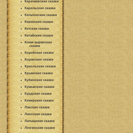
Карачаевские сказки
Карельские сказки
Каталонские сказки
Керекские сказки
Кетские сказки
Китайские сказки
Коми-зырянские
сказки
Корейские сказки
Корякские сказки
Креольские сказки
Крымские сказки
Кубинские сказки
Кумыкские сказки
Курдские сказки
Кхмерские сказки
Лакские сказки
Лаосские сказки
Латышские сказки
Лезгинские сказки