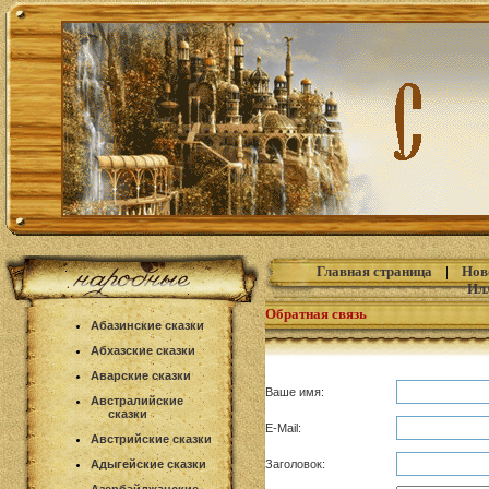
Главная страница
|
Нов
Ил
Обратная связь
Абазинские сказки
Абхазские сказки
Аварские сказки
Ваше имя:
Австралийские
сказки
E-Mail:
Австрийские сказки
Адыгейские сказки
Заголовок: