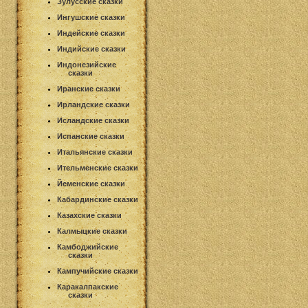
Зулусские сказки
Ингушские сказки
Индейские сказки
Индийские сказки
Индонезийские
сказки
Иранские сказки
Ирландские сказки
Исландские сказки
Испанские сказки
Итальянские сказки
Ительменские сказки
Йеменские сказки
Кабардинские сказки
Казахские сказки
Калмыцкие сказки
Камбоджийские
сказки
Кампучийские сказки
Каракалпакские
сказки