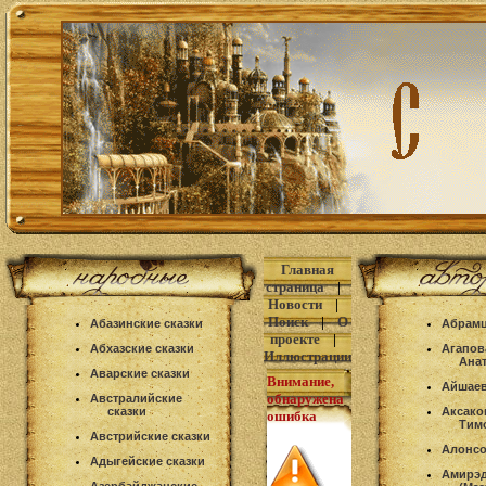
Главная
страница
|
Новости
|
Поиск
|
О
Абазинские сказки
Абрамц
проекте
|
Абхазские сказки
Агапов
Иллюстрации
Ана
Аварские сказки
Внимание,
Айшаев
обнаружена
Австралийские
сказки
Аксако
ошибка
Тим
Австрийские сказки
Алонсо
Адыгейские сказки
Амирэд