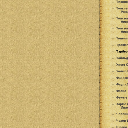
Тихонс
Толкие
Рон
Толсто
Ник
Толсто
Ник
Топели
Трошев
Тэрбер
Уайльд
Унсет 
Уолш Н
Фардж
Фаулз 
Феано
Фекете
Хармс 
Ива
Челлин
Чехов 
Шварц 