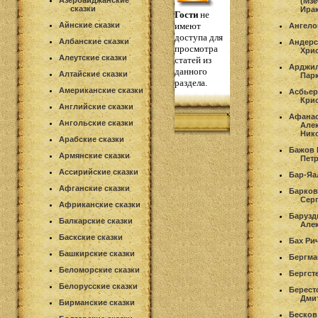
Азербайджанские
(Мзе
сказки
Ира
Гости
не
Айнские сказки
имеют
Ангело
доступа для
Албанские сказки
Андерс
просмотра
Хри
Алеутские сказки
статей из
Арджил
данного
Алтайские сказки
Пар
раздела.
Американские сказки
Асбьер
Кри
Английские сказки
Афана
Ангольские сказки
Але
Ник
Арабские сказки
Бажов 
Армянские сказки
Пет
Ассирийские сказки
Бар-Яа
Афганские сказки
Барков
Сер
Африканские сказки
Барузд
Балкарские сказки
Але
Баскские сказки
Бах Ри
Башкирские сказки
Бергма
Беломорские сказки
Бергст
Белорусские сказки
Берест
Дми
Бирманские сказки
Бесков