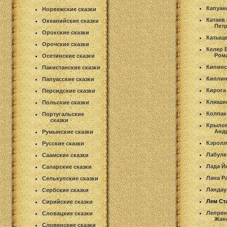
Капуан
Норвежские сказки
Катаев
Океанийские сказки
Пет
Орокские сказки
Катыще
Орочские сказки
Келер 
Ром
Осетинские сказки
Кипинс
Пакистанские сказки
Киплин
Папуасские сказки
Кирога
Персидские сказки
Клюши
Польские сказки
Колпак
Португальские
сказки
Крылов
Анд
Румынские сказки
Кэролл
Русские сказки
Лабуле
Саамские сказки
Лада Й
Саларские сказки
Лана Р
Селькупские сказки
Ландау
Сербские сказки
Лем Ст
Сирийские сказки
Лепрен
Словацкие сказки
Жан
Словенские сказки