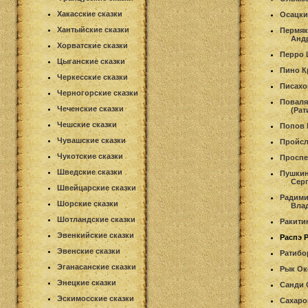
Хакасские сказки
Осацки
Хантыйские сказки
Пермяк
Анд
Хорватские сказки
Перро
Цыганские сказки
Пино К
Черкесские сказки
Писахо
Черногорские сказки
Поваля
Чеченские сказки
(Рат
Чешские сказки
Попов 
Чувашские сказки
Пройс
Чукотские сказки
Проспе
Шведские сказки
Пушкин
Сер
Швейцарские сказки
Радим
Шорские сказки
Вла
Шотландские сказки
Ракити
Эвенкийские сказки
Распэ 
Эвенские сказки
Ратибо
Эганасанские сказки
Рык Ок
Энецкие сказки
Санди 
Эскимосские сказки
Сахаро