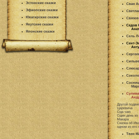
Эстонские сказки
Сван А
Эфиопские сказки
Светла
Юкагирские сказки
Связов
Якутские сказки
Седов 
Ана
Японские сказки
Сель Л
Сент-Э
Анту
Сергее
Сильве
Слюсар
Соколо
Сосниц
Мар
Сулима
Анд
Другой подви
Царевича
Ода чаю
Один день из
Макара
Сказка об Ив
одном из его 
Твен М