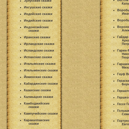
Вестли
Зулусские сказки
Кат
Ингушские сказки
Воробь
Ива
Индейские сказки
Воробь
Индийские сказки
Ворони
Индонезийские
Але
сказки
Гайдар
Иранские сказки
Арк
Ирландские сказки
Пет
Исландские сказки
Гарин-
Ник
Испанские сказки
Гео
Итальянские сказки
Гаршин
Мих
Ительменские сказки
Гауф В
Йеменские сказки
Гераск
Кабардинские сказки
Бор
Казахские сказки
Гершат
Калмыцкие сказки
Гершко
Камбоджийские
Гессе 
сказки
Голышк
Кампучийские сказки
Сем
Каракалпакские
Гортун
сказки
Евг