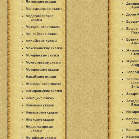
Литовские сказки
Дымши
Аро
Мавриканские сказки
Дюма А
Мадагаскарские
сказки
Ерошен
Македонские сказки
Ершов 
Пав
Мансийские сказки
Есенин
Марийские сказки
Але
Мексиканские сказки
Житков
Сте
Молдавские сказки
Жуковс
Монгольские сказки
Анд
Мордовские сказки
Заброд
Нанайские сказки
Зальте
(За
Нганасанские сказки
Зиг
Негидальские сказки
Захари
Немецкие сказки
Заходе
Вла
Ненецкие сказки
Испире
Непальские сказки
Кавери
Нивхские сказки
Але
Нидерландские
Кальви
сказки
Камеро
Ногайские сказки