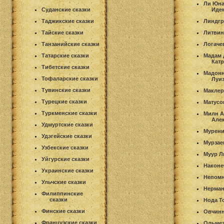
Ли Юна
Суданские сказки
Иде
Таджикские сказки
Линдгр
Тайские сказки
Литви
Танзанийские сказки
Логаче
Татарские сказки
Мадам 
Кат
Тибетские сказки
Мадонн
Тофаларские сказки
Луиз
Тувинские сказки
Маклер
Турецкие сказки
Матусо
Туркменские сказки
Милн А
Але
Удмуртские сказки
Мурени
Удэгейские сказки
Мурзае
Узбекские сказки
Муур Л
Уйгурские сказки
Наконе
Украинские сказки
Непомн
Ульчские сказки
Нерман
Филиппинские
сказки
Нода Т
Финские сказки
Овчинн
Французские сказки
Ольмез