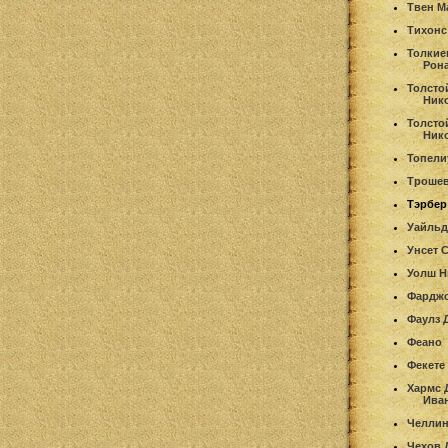
Твен М
Тихонс
Толкие
Рон
Толсто
Ник
Толсто
Ник
Топели
Трошев
Тэрбер
Уайльд
Унсет 
Уолш Н
Фардж
Фаулз 
Феано
Фекете
Хармс 
Ива
Челлин
Чехов 