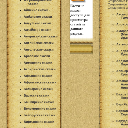
Азербайджанские
Откровения Р
сказки
Сокровенное
Гости
не
Страусенок 
Айнские сказки
имеют
Аксако
доступа для
Албанские сказки
Тим
просмотра
Алеутские сказки
статей из
Алонсо
данного
Алтайские сказки
Амирэд
раздела.
(Мзе
Американские сказки
Ира
Английские сказки
Ангело
Ангольские сказки
Андерс
Хри
Арабские сказки
Арджил
Армянские сказки
Пар
Ассирийские сказки
Асбьер
Кри
Афганские сказки
Афана
Африканские сказки
Але
Ник
Балкарские сказки
Бажов 
Баскские сказки
Пет
Башкирские сказки
Бар-Яа
Беломорские сказки
Барков
Сер
Белорусские сказки
Барузд
Бирманские сказки
Але