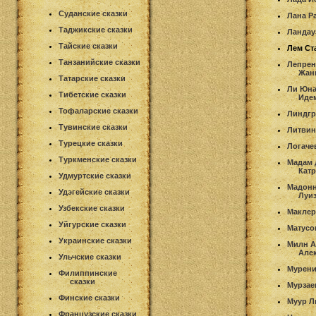
Суданские сказки
Лана Р
Таджикские сказки
Ландау
Тайские сказки
Лем Ст
Танзанийские сказки
Лепрен
Жан
Татарские сказки
Ли Юна
Тибетские сказки
Иде
Тофаларские сказки
Линдгр
Тувинские сказки
Литви
Турецкие сказки
Логаче
Туркменские сказки
Мадам 
Кат
Удмуртские сказки
Мадонн
Удэгейские сказки
Луиз
Узбекские сказки
Маклер
Уйгурские сказки
Матусо
Украинские сказки
Милн А
Але
Ульчские сказки
Мурени
Филиппинские
сказки
Мурзае
Финские сказки
Муур Л
Французские сказки