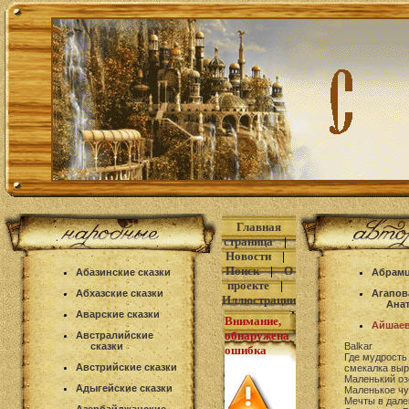
Главная
страница
|
Новости
|
Поиск
|
О
Абазинские сказки
Абрамц
проекте
|
Абхазские сказки
Агапов
Иллюстрации
Ана
Аварские сказки
Внимание,
Айшаев
обнаружена
Австралийские
сказки
Balkar
ошибка
Где мудрость
Австрийские сказки
смекалка выр
Маленький оз
Адыгейские сказки
Маленькое чу
Мечты в дале