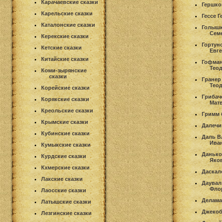
Карачаевские сказки
Гершко
Карельские сказки
Гессе 
Каталонские сказки
Голышк
Сем
Керекские сказки
Гортун
Кетские сказки
Евг
Китайские сказки
Гофман
Тео
Коми-зырянские
сказки
Гранер
Тео
Корейские сказки
Грибач
Корякские сказки
Мат
Креольские сказки
Гримм 
Крымские сказки
Далечи
Кубинские сказки
Даль В
Ива
Кумыкские сказки
Данько
Курдские сказки
Яко
Кхмерские сказки
Даскал
Лакские сказки
Даувал
Фло
Лаосские сказки
Делама
Латышские сказки
Джекоб
Лезгинские сказки