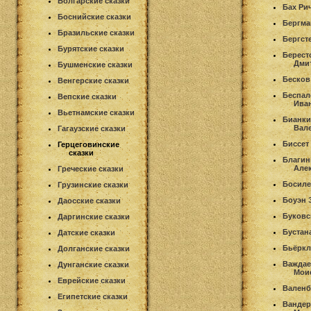
Болгарские сказки
Бах Ри
Боснийские сказки
Бергма
Бразильские сказки
Бергст
Бурятские сказки
Берест
Дми
Бушменские сказки
Бесков
Венгерские сказки
Беспал
Вепские сказки
Ива
Вьетнамские сказки
Бианки
Вал
Гагаузские сказки
Биссет
Герцеговинские
сказки
Благин
Але
Греческие сказки
Босиле
Грузинские сказки
Боуэн 
Даосские сказки
Буковс
Даргинские сказки
Бустан
Датские сказки
Бьёркл
Долганские сказки
Важдае
Дунганские сказки
Мои
Еврейские сказки
Валенб
Египетские сказки
Ванде