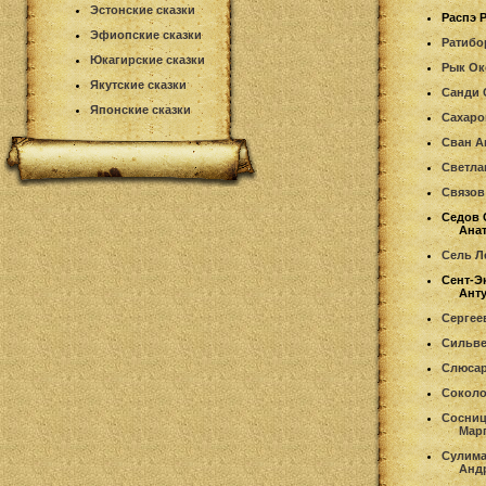
Эстонские сказки
Распэ 
Эфиопские сказки
Ратибо
Юкагирские сказки
Рык Ок
Якутские сказки
Санди 
Японские сказки
Сахаро
Сван А
Светла
Связов
Седов 
Ана
Сель Л
Сент-Э
Анту
Сергее
Сильве
Слюсар
Соколо
Сосниц
Мар
Сулима
Анд