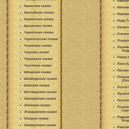
Наконе
Хакасские сказки
Непомн
Хантыйские сказки
Нерман
Хорватские сказки
Нода Т
Цыганские сказки
Овчинн
Черкесские сказки
Ольмез
Черногорские сказки
Осацки
Чеченские сказки
Пермяк
Анд
Чешские сказки
Перро
Чувашские сказки
Пино К
Чукотские сказки
Писахо
Шведские сказки
Поваля
Швейцарские сказки
(Рат
Шорские сказки
Попов 
Шотландские сказки
Пройс
Эвенкийские сказки
Проспе
Эвенские сказки
Пушкин
Сер
Эганасанские сказки
Радим
Энецкие сказки
Вла
Эскимосские сказки
Ракити