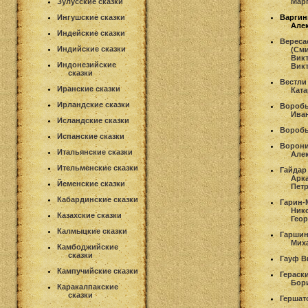
Зулусские сказки
Мар
Ингушские сказки
Варгин
Але
Индейские сказки
Вереса
Индийские сказки
(См
Вик
Индонезийские
Вик
сказки
Вестли
Иранские сказки
Кат
Ирландские сказки
Воробь
Ива
Исландские сказки
Воробь
Испанские сказки
Ворони
Итальянские сказки
Але
Ительменские сказки
Гайдар
Арк
Йеменские сказки
Пет
Кабардинские сказки
Гарин-
Ник
Казахские сказки
Гео
Калмыцкие сказки
Гаршин
Мих
Камбоджийские
сказки
Гауф В
Кампучийские сказки
Гераск
Бор
Каракалпакские
сказки
Гершат